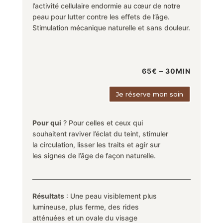
l’activité cellulaire endormie au cœur de notre
peau pour lutter contre les effets de l’âge.
Stimulation mécanique naturelle et sans douleur.
65€ – 30MIN
Je réserve mon soin
Pour qui
?
Pour celle
s
et ceux qui
souhaitent raviv
er
l’écla
t
du tein
t,
stimuler
la circul
at
ion, liss
er
l
e
s
traits et ag
i
r sur
le
s
sig
n
e
s
d
e l
’âge
d
e
façon
naturell
e.
Résultats
: Une peau visiblement plus
lumineuse, plus ferme, des rides
atténuées et un ovale du visage