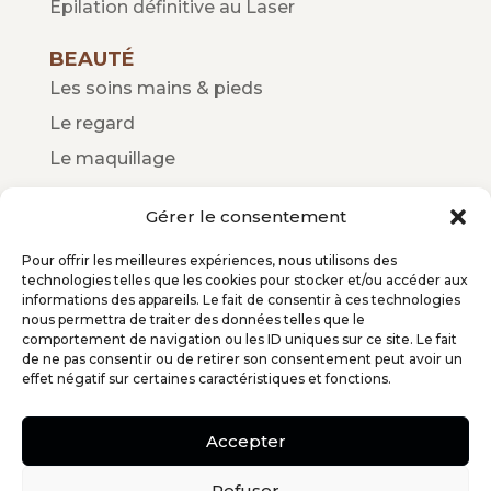
Épilation définitive au Laser
BEAUTÉ
Les soins mains & pieds
Le regard
Le maquillage
ENFANTS / ADOS
Gérer le consentement
Soins enfants
Pour offrir les meilleures expériences, nous utilisons des
Soins ados
technologies telles que les cookies pour stocker et/ou accéder aux
informations des appareils. Le fait de consentir à ces technologies
nous permettra de traiter des données telles que le
comportement de navigation ou les ID uniques sur ce site. Le fait
de ne pas consentir ou de retirer son consentement peut avoir un
effet négatif sur certaines caractéristiques et fonctions.
Accepter
Service de médiation CM2C -14 rue St jean 75017 Paris –
0609204886 –
www.cm2c.net
Refuser